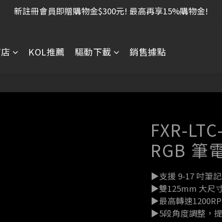
新註冊會員即贈購物金$300元! 最高再享15%購物金!
商店
KOL推薦
驅動下載
銷售據點
FXR-LT
RGB 
▶支援 9-17 吋筆
▶雙125mm 大
▶最高轉速1200R
▶5段角度調整，