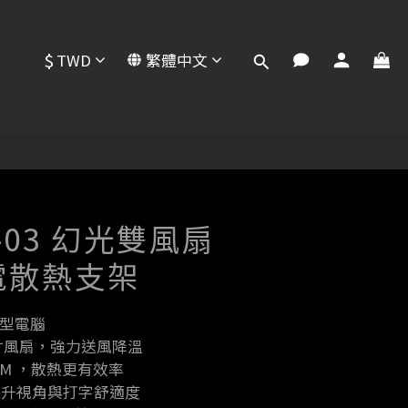
$
TWD
繁體中文
立即購買
C-03 幻光雙風扇
筆電散熱支架
記型電腦
尺寸風扇，強力送風降溫
PM ，散熱更有效率
提升視角與打字舒適度