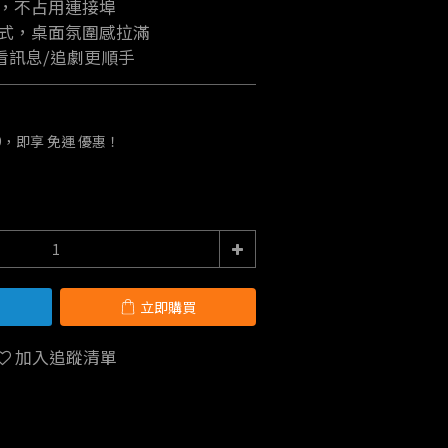
還，不占用連接埠
效模式，桌面氛圍感拉滿
看訊息/追劇更順手
9，即享 免運 優惠！
立即購買
加入追蹤清單