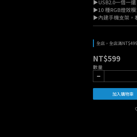
▶USB2.0一借一
▶10 種RGB燈
▶內建手機支架，
全店，全店滿NT$49
NT$599
數量
加入購物車