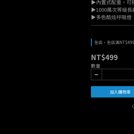
▶內置式配重，可
▶1000萬次等級
▶多色酷炫呼吸燈
全店，全店滿NT$49
NT$499
數量
加入購物車