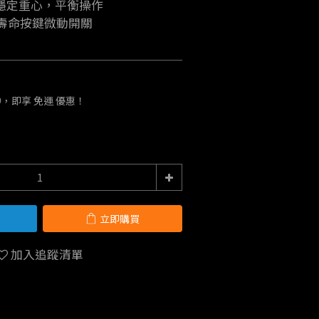
穩定重心，平衡操作
長壽命按鍵微動開關
9，即享 免運 優惠！
立即購買
加入追蹤清單