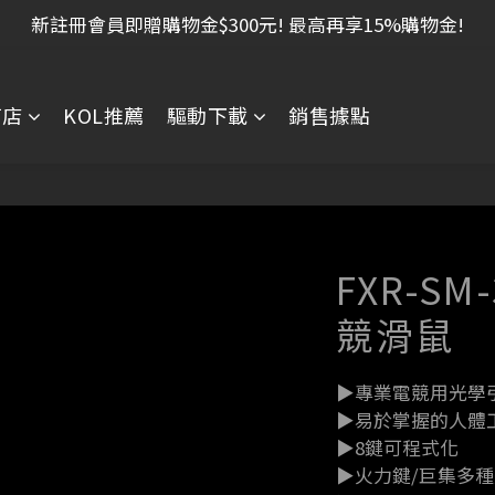
新註冊會員即贈購物金$300元! 最高再享15%購物金!
商店
KOL推薦
驅動下載
銷售據點
FXR-S
競滑鼠
▶專業電競用光學引
▶易於掌握的人體
▶8鍵可程式化
▶火力鍵/巨集多