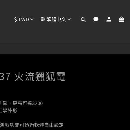
$
TWD
繁體中文
立即購買
M-37 火流獵狐電
擎，最高可達3200
工學外形
種遊戲功能可透過軟體自由設定