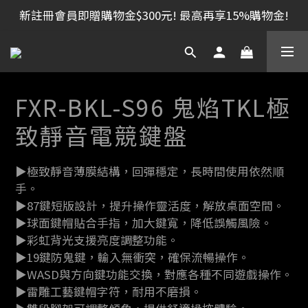
新註冊會員即贈購物金$300元! 最高再享15%購物金!
FXR-BKL-S96 鬼焰TKL極
致靜音電競鍵盤
▶極致靜音薄膜結構，回彈穩定，長時間使用依然順
手。
▶87鍵短版設計，提升操作靈活度，解放桌面空間。
▶球面鍵帽貼合手指，加大鍵寬，降低誤觸風險。
▶彩虹背光支援亮度調整功能。
▶19鍵防鬼鍵，輸入無衝突，確保流暢操作。
▶WASD與方向鍵功能交換，對應各種不同遊戲操作。
▶雷雕工藝鍵帽字符，耐用不磨損。