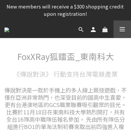
New members will receive a $300 shopping credit 
upon registration!
FoxXRay狐鐳盃_東南科大
《傳說對決》 行動支持台灣電競產業
傳說對決是一款於手機上的多人線上競技遊戲，不
僅在亞洲非常熱門，也深受目前的國高中生喜愛，
更有台港澳地區的GCS職業聯賽吸引觀眾的目光。
比賽於11月18日在東南科技大學熱烈開打，共有
全台16隊高中職隊伍報名參加。 先由所有隊伍分
組進行BO1的單淘汰制初賽來取出前四強進入複