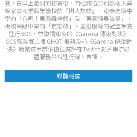
賽，在早上激烈的初賽後，四強隊伍分別為樹人高
級家事商業職業學校的「樹人炫蜂」、東泰高級中
學的「有喔！東泰羅梓銘」及「東泰猴吳泫昊」、
板橋高級中學的「定宏敢」。最後壓軸的冠亞軍賽
進行BO5，並邀請知名的《Garena 傳說對決》
GCS職業賽主播 GHOT 很熱及前《Garena 傳說對
決》職業選手謙佑擔任賽評在Twitch影片串流媒
體服務平台進行線上直播。
媒體報道