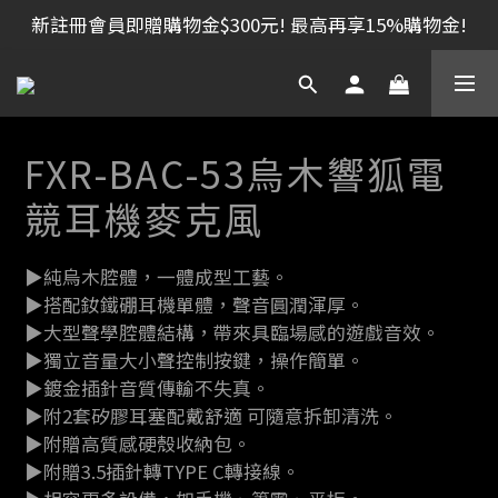
新註冊會員即贈購物金$300元! 最高再享15%購物金!
FXR-BAC-53烏木響狐電
競耳機麥克風
▶純烏木腔體，一體成型工藝。
▶搭配釹鐵硼耳機單體，聲音圓潤渾厚。
▶大型聲學腔體結構，帶來具臨場感的遊戲音效。
▶獨立音量大小聲控制按鍵，操作簡單。
▶鍍金插針音質傳輸不失真。
▶附2套矽膠耳塞配戴舒適 可隨意拆卸清洗。
▶附贈高質感硬殼收納包。
▶附贈3.5插針轉TYPE C轉接線。