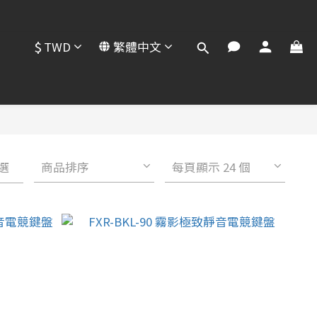
$
TWD
繁體中文
選
商品排序
每頁顯示 24 個