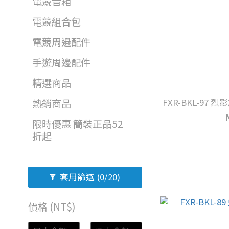
電競音箱
電競組合包
電競周邊配件
手遊周邊配件
精選商品
FXR-BKL-9
熱銷商品
限時優惠 簡裝正品52
折起
套用篩選
(0/20)
價格 (NT$)