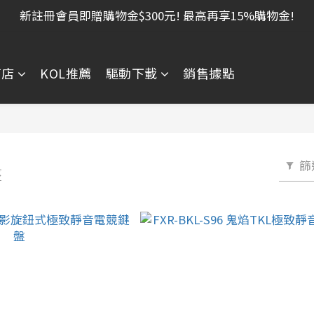
新註冊會員即贈購物金$300元! 最高再享15%購物金!
商店
KOL推薦
驅動下載
銷售據點
篩
盤