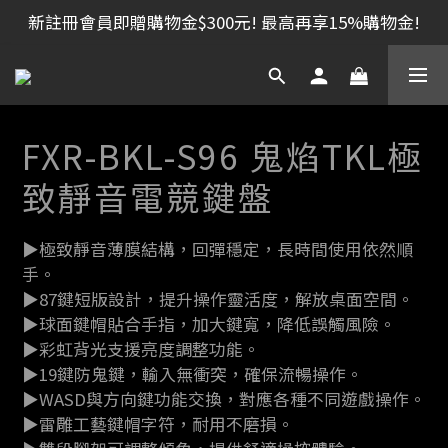
新註冊會員即贈購物金$300元! 最高再享15%購物金!
FXR-BKL-S96 鬼焰TKL極
致靜音電競鍵盤
▶極致靜音薄膜結構，回彈穩定，長時間使用依然順
手。
▶87鍵短版設計，提升操作靈活度，解放桌面空間。
▶球面鍵帽貼合手指，加大鍵寬，降低誤觸風險。
▶彩虹背光支援亮度調整功能。
▶19鍵防鬼鍵，輸入無衝突，確保流暢操作。
▶WASD與方向鍵功能交換，對應各種不同遊戲操作。
▶雷雕工藝鍵帽字符，耐用不磨損。