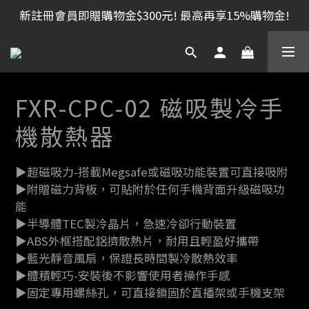
新註冊會員即贈購物金$300元! 最高再享15%購物金!
FXR-CPC-02 磁吸製冷手
機散熱器
▶超磁吸力-搭載Megsafe或磁吸功能裝置可直接吸附
▶附贈磁力背板，可貼附於任何手機背面升級磁吸功
能
▶半導體TEC製冷晶片，急速冷卻行動裝置
▶ABS外框搭配鋁擠散熱片，耐用且輕盈好攜帶
▶藍光靜音風扇，保證長時間製冷散熱效率
▶體積輕巧-安裝後不影響使用者操作手感
▶固定專用螺絲孔，可直接鎖固於直播架或手機支架