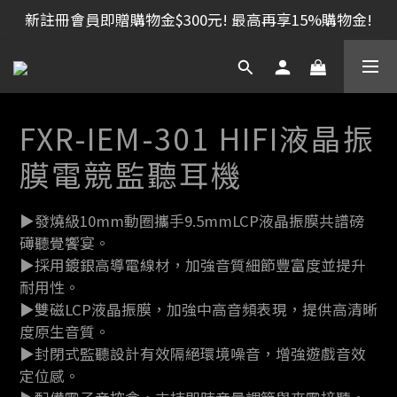
新註冊會員即贈購物金$300元! 最高再享15%購物金!
FXR-IEM-301 HIFI液晶振
膜電競監聽耳機
▶發燒級10mm動圈攜手9.5mmLCP液晶振膜共譜磅
礡聽覺饗宴。
▶採用鍍銀高導電線材，加強音質細節豐富度並提升
耐用性。
▶雙磁LCP液晶振膜，加強中高音頻表現，提供高清晰
度原生音質。
▶封閉式監聽設計有效隔絕環境噪音，增強遊戲音效
定位感。