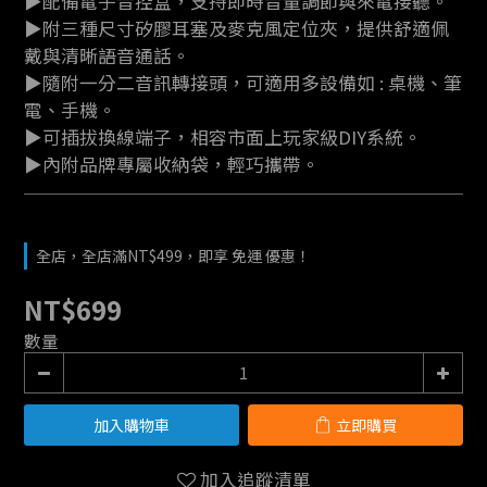
▶配備電子音控盒，支持即時音量調節與來電接聽。
▶附三種尺寸矽膠耳塞及麥克風定位夾，提供舒適佩
戴與清晰語音通話。
▶隨附一分二音訊轉接頭，可適用多設備如 : 桌機、筆
電、手機。
▶可插拔換線端子，相容市面上玩家級DIY系統。
▶內附品牌專屬收納袋，輕巧攜帶。
全店，全店滿NT$499，即享 免運 優惠！
NT$699
數量
加入購物車
立即購買
加入追蹤清單