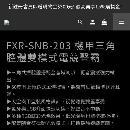
新註冊會員即贈購物金$300元! 最高再享15%購物金!
FXR-SNB-203 機甲三角
腔體雙模式電競聲霸
▶三角共振腔體搭配全音域喇叭，低音震撼強力輸
出。
▶60度向上傾斜式單體擺置，將聲音細節精準送達耳
畔。
▶太空機甲塗裝風格設計，視覺聽覺雙重享受。
▶藍牙與USB介面快速切換，好聲音不中斷。
▶多種RGB虹彩光條效果，低光環境也能準確操控。
▶配置隨音符律動光效模式，打造最強遊戲氛圍。