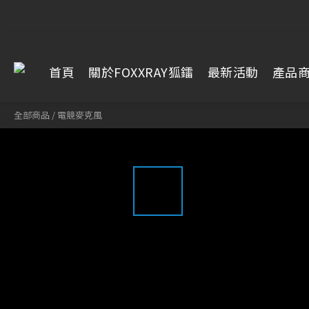
首頁
關於FOXXRAY狐鐳
最新活動
產品
全部商品
/
電競麥克風