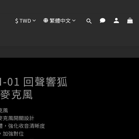
$
TWD
繁體中文
UM-01 回聲響狐
競麥克風
克風
麥克風開關設計
體，強化收音清晰度
，加強對位