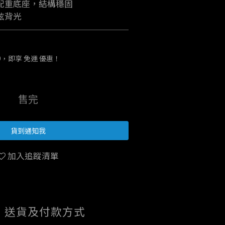
配重底座，結構穩固
炫背光
9，即享 免運 優惠！
售完
貨到通知我
加入追蹤清單
送貨及付款方式