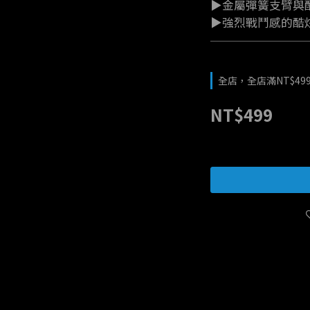
▶金屬彈簧支臂與
▶強烈戰鬥感的酷
全店，全店滿NT$49
NT$499