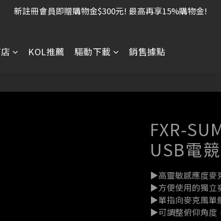
新註冊會員即贈購物金$300元! 最高再享15%購物金!
商店
KOL推薦
驅動下載
銷售據點
FXR-S
USB電
▶高靈敏感應度麥
▶方便使用的獨立
▶單指向麥克風單
▶可調整俯仰角度