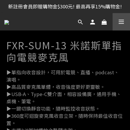
新註冊會員即贈購物金$300元! 最高再享15%購物金!
FXR-SUM-13 米諾斯單指
向電競麥克風
▶單指向收音設計，可用於電競、直播、podcast、
演唱。
▶高品質麥克風單體，收音強度更好更靈敏。
▶USB-A、Type-C雙介面，相容設備廣，通用手機、
桌機、筆電。
▶一鍵切換靜音功能，隨時監控收音狀態。
▶360度可迴旋麥克風收音立架，隨時保持最佳收音位
置。